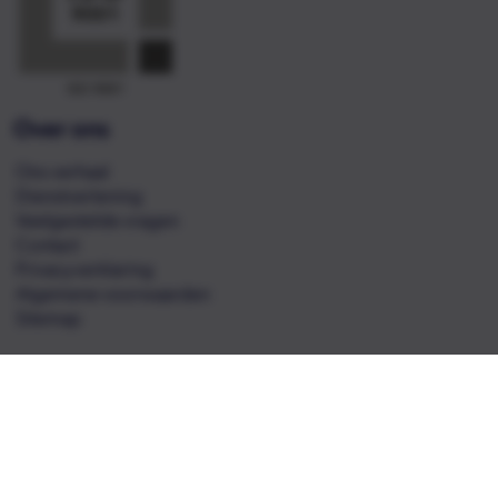
Over ons
Ons verhaal
Dienstverlening
Veelgestelde vragen
Contact
Privacyverklaring
Algemene voorwaarden
Sitemap
Contact
Zwolseweg 43a
2994 LB Barendrecht
T
+31 85 106 62 11