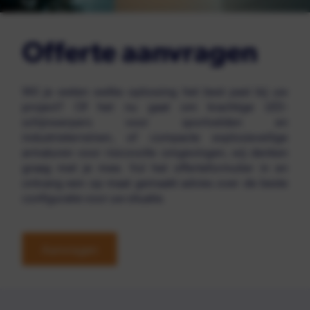
Offerte aanvragen
Wil je weten welke oplossing het best past bij uw
project? Of het nu gaat om krachtige LED-
schijnwerpers voor sportvelden en
industrieterreinen, of compacte explosieveilige
armaturen voor risicovolle omgevingen, wij denken
graag met je mee. Vul het offerteformulier in en
ontvang een op maat gemaakt advies over de beste
configuratie voor uw situatie.
Aanvragen