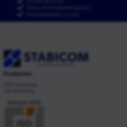
Energie-efficiëntie
Schok- en trillingbestendigheid
Weerstand tegen corrosie
Producten
ATEX Verlichting
LED verlichting